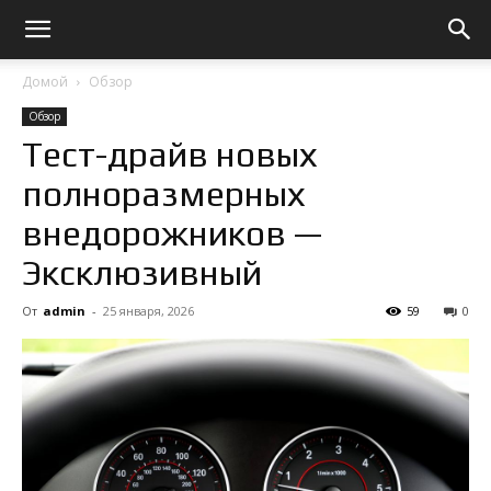
Домой
Обзор
Обзор
Тест-драйв новых
полноразмерных
внедорожников —
Эксклюзивный
От
admin
-
25 января, 2026
59
0