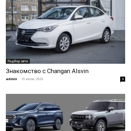
Подбор авто
Знакомство с Changan Alsvin
admin
-
19 июля, 2026
0