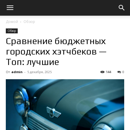
Домой
Обзор
Обзор
Сравнение бюджетных
городских хэтчбеков —
Топ: лучшие
От
admin
-
5 декабря, 2025
144
0