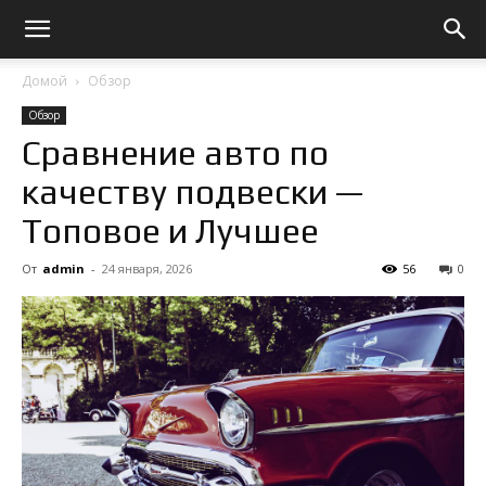
Домой
Обзор
Обзор
Сравнение авто по
качеству подвески —
Топовое и Лучшее
От
admin
-
24 января, 2026
56
0