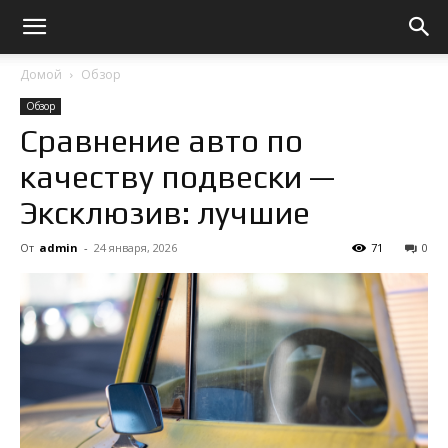
Домой
Обзор
Обзор
Сравнение авто по
качеству подвески —
Эксклюзив: лучшие
От
admin
-
24 января, 2026
71
0