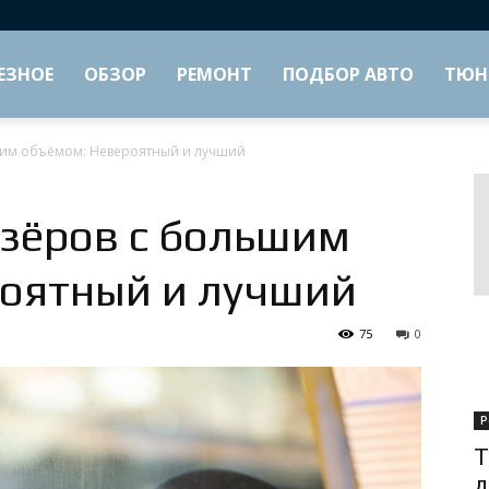
ЕЗНОЕ
ОБЗОР
РЕМОНТ
ПОДБОР АВТО
ТЮН
им объёмом: Невероятный и лучший
зёров с большим
оятный и лучший
75
0
Р
Т
д