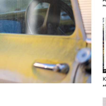
m
Р
К
a