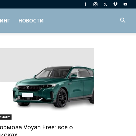
ИНГ
НОВОСТИ
емонт
ормоза Voyah Free: всё о
исках