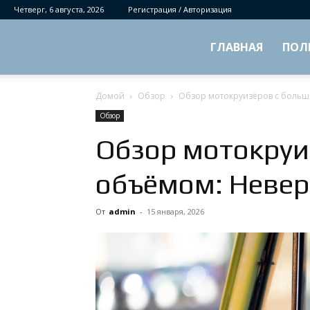
Четверг, 6 августа, 2026
Регистрация / Авторизация
ГЛАВНАЯ
ПОЛ
Домой
Обзор
Обзор мотокруизёров с больш
Обзор
Обзор мотокруи
объёмом: Невер
От
admin
-
15 января, 2026