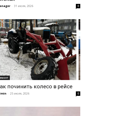
anager
-
31 июля, 2026
0
емонт
ак починить колесо в рейсе
dmin
-
25 июля, 2026
0