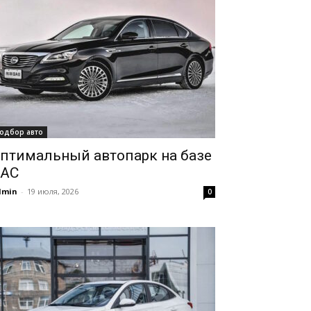
одбор авто
птимальный автопарк на базе
AC
dmin
-
19 июля, 2026
0