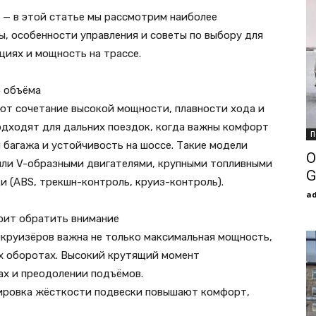
— в этой статье мы рассмотрим наиболее
, особенности управления и советы по выбору для
циях и мощность на трассе.
 объёма
т сочетание высокой мощности, плавности хода и
одходят для дальних поездок, когда важны комфорт
П
 багажа и устойчивость на шоссе. Такие модели
О
ли V-образными двигателями, крупными топливными
G
 (ABS, трекшн-контроль, круиз-контроль).
a
оит обратить внимание
окруизёров важна не только максимальная мощность,
их оборотах. Высокий крутящий момент
ах и преодолении подъёмов.
улировка жёсткости подвески повышают комфорт,