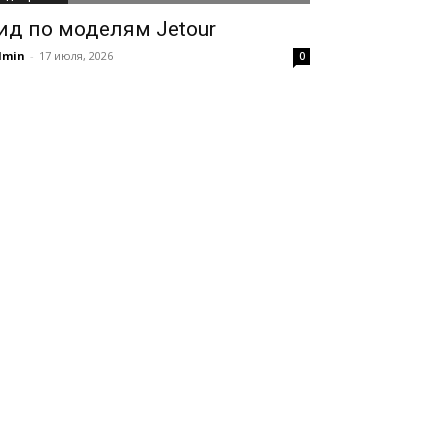
ид по моделям Jetour
dmin
-
17 июля, 2026
0