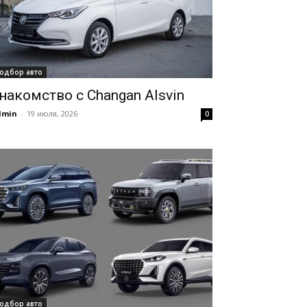
одбор авто
накомство с Changan Alsvin
dmin
-
19 июля, 2026
0
одбор авто