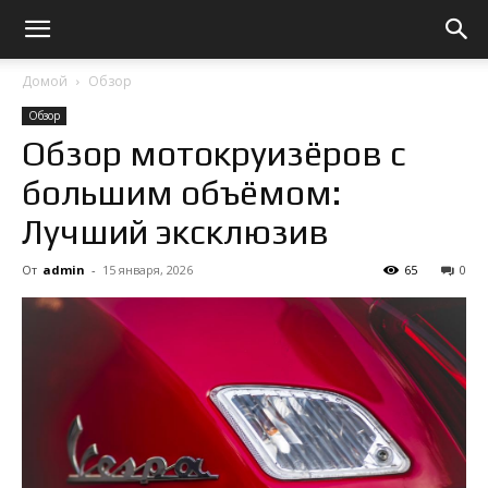
Домой
Обзор
Обзор
Обзор мотокруизёров с
большим объёмом:
Лучший эксклюзив
От
admin
-
15 января, 2026
65
0