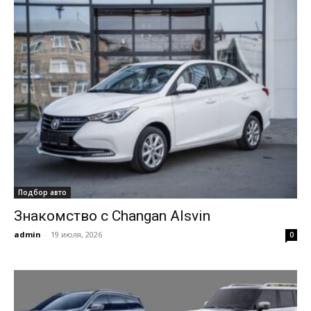
Подбор авто
Знакомство с Changan Alsvin
admin
-
19 июля, 2026
0