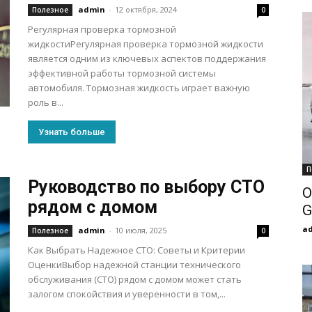
admin
-
12 октября, 2024
Полезное
0
Регулярная проверка тормозной
жидкостиРегулярная проверка тормозной жидкости
является одним из ключевых аспектов поддержания
эффективной работы тормозной системы
автомобиля. Тормозная жидкость играет важную
роль в...
Узнать больше
П
Руководство по выбору СТО
О
рядом с домом
G
a
admin
-
10 июля, 2025
Полезное
0
Как Выбрать Надежное СТО: Советы и Критерии
ОценкиВыбор надежной станции технического
обслуживания (СТО) рядом с домом может стать
залогом спокойствия и уверенности в том,...