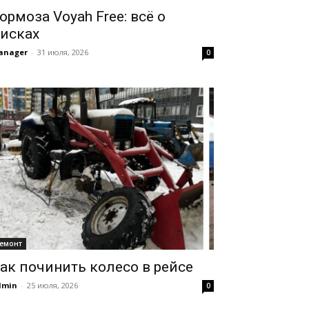
ормоза Voyah Free: всё о
исках
anager
-
31 июля, 2026
0
емонт
ак починить колесо в рейсе
dmin
-
25 июля, 2026
0