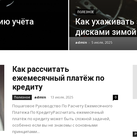
ПОЛЕЗНОЕ
ию учёта
Как ухаживать
дисками зимой
admin
-
5 июля, 2025
Как рассчитать
ежемесячный платёж по
кредиту
admin
-
13 июля, 2025
Полезное
0
Пошаговое Руководство По Расчету Ежемесячного
Платежа По КредитуРассчитать ежемесячный
платёж по кредиту может быть сложной задачей,
особенно если вы не знакомы с основными
принципами...
Р