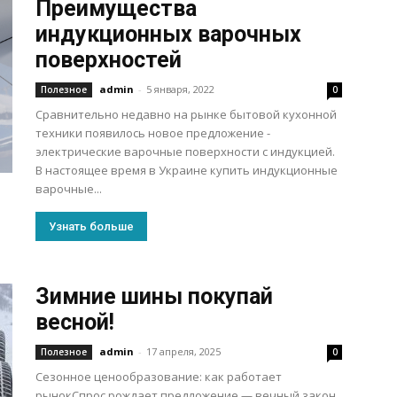
Преимущества
индукционных варочных
поверхностей
admin
-
5 января, 2022
Полезное
0
Сравнительно недавно на рынке бытовой кухонной
техники появилось новое предложение -
электрические варочные поверхности с индукцией.
В настоящее время в Украине купить индукционные
варочные...
Узнать больше
Зимние шины покупай
весной!
admin
-
17 апреля, 2025
Полезное
0
Сезонное ценообразование: как работает
рынокСпрос рождает предложение — вечный закон