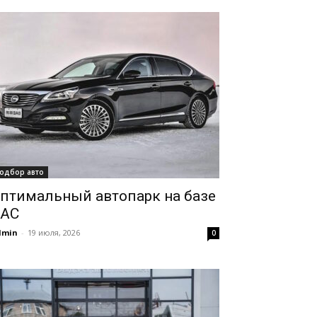
одбор авто
птимальный автопарк на базе
AC
dmin
-
19 июля, 2026
0