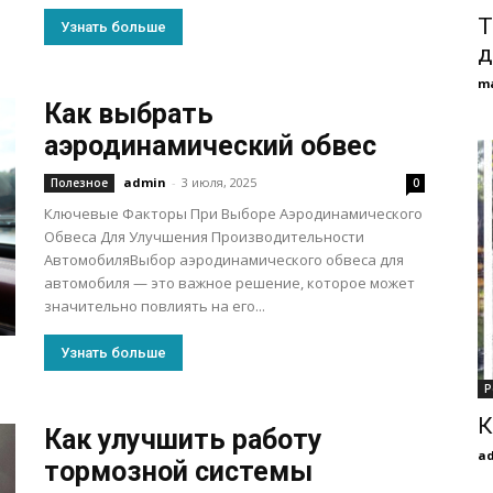
Т
Узнать больше
д
m
Как выбрать
аэродинамический обвес
admin
-
3 июля, 2025
Полезное
0
Ключевые Факторы При Выборе Аэродинамического
Обвеса Для Улучшения Производительности
АвтомобиляВыбор аэродинамического обвеса для
автомобиля — это важное решение, которое может
значительно повлиять на его...
Узнать больше
Р
К
Как улучшить работу
a
тормозной системы