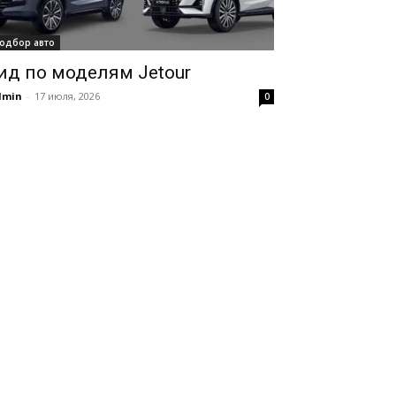
одбор авто
ид по моделям Jetour
dmin
-
17 июля, 2026
0