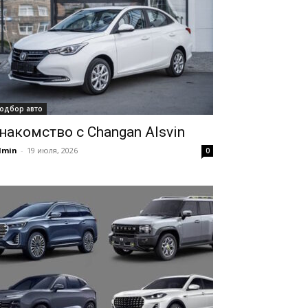
одбор авто
накомство с Changan Alsvin
dmin
-
19 июля, 2026
0