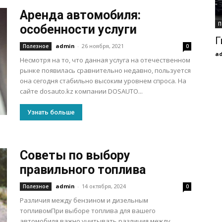
Аренда автомобиля:
П
особенности услуги
Г
admin
-
26 ноября, 2021
Полезное
0
a
Несмотря на то, что данная услуга на отечественном
рынке появилась сравнительно недавно, пользуется
она сегодня стабильно высоким уровнем спроса. На
сайте dosauto.kz компании DOSAUTO...
Узнать больше
Советы по выбору
правильного топлива
admin
-
14 октября, 2024
Полезное
0
Различия между бензином и дизельным
топливомПри выборе топлива для вашего
автомобиля важно учитывать различия между