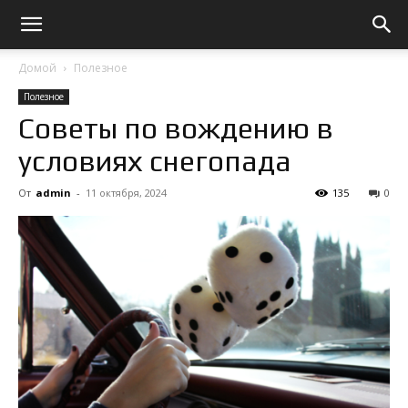
Домой
Полезное
Полезное
Советы по вождению в
условиях снегопада
От
admin
-
11 октября, 2024
135
0