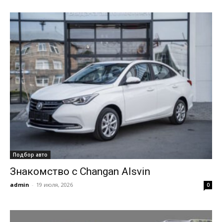
Подбор авто
Знакомство с Changan Alsvin
admin
-
19 июля, 2026
0