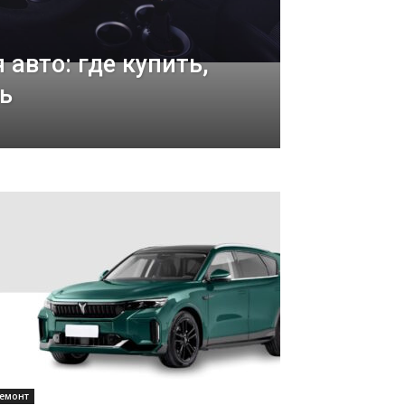
 авто: где купить,
ь
емонт