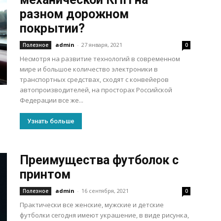
разном дорожном
покрытии?
admin
-
27 января, 2021
Полезное
0
Несмотря на развитие технологий в современном
мире и большое количество электроники в
транспортных средствах, сходят с конвейеров
автопроизводителей, на просторах Российской
Федерации все же...
Узнать больше
Преимущества футболок с
принтом
admin
-
16 сентября, 2021
Полезное
0
Практически все женские, мужские и детские
футболки сегодня имеют украшение, в виде рисунка,