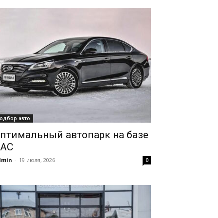
одбор авто
птимальный автопарк на базе
AC
dmin
-
19 июля, 2026
0