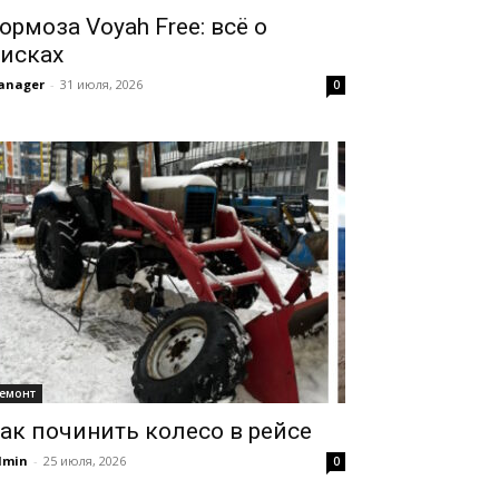
ормоза Voyah Free: всё о
исках
anager
-
31 июля, 2026
0
емонт
ак починить колесо в рейсе
dmin
-
25 июля, 2026
0