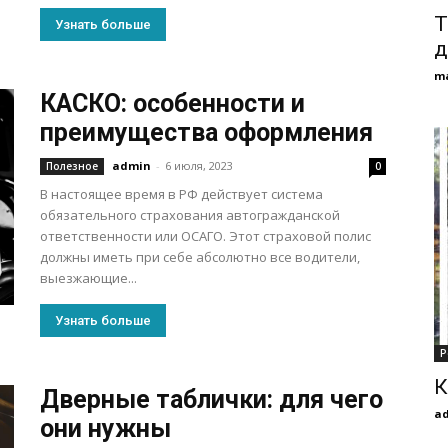
Т
Узнать больше
д
m
КАСКО: особенности и
преимущества оформления
admin
-
6 июля, 2023
Полезное
0
В настоящее время в РФ действует система
обязательного страхования автогражданской
ответственности или ОСАГО. Этот страховой полис
должны иметь при себе абсолютно все водители,
выезжающие...
Узнать больше
Р
К
Дверные таблички: для чего
a
они нужны