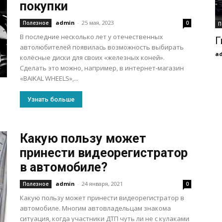
покупки
admin
-
25 мая, 2023
Полезное
0
П
В последние несколько лет у отечественных
Г
автолюбителей появилась возможность выбирать
a
колёсные диски для своих «железных коней».
Сделать это можно, например, в интернет-магазин
«BAIKAL WHEELS»,...
Узнать больше
Какую пользу может
принести видеорегистратор
в автомобиле?
admin
-
24 января, 2021
Полезное
0
Какую пользу может принести видеорегистратор в
автомобиле. Многим автовладельцам знакома
ситуация, когда участники ДТП чуть ли не с кулаками