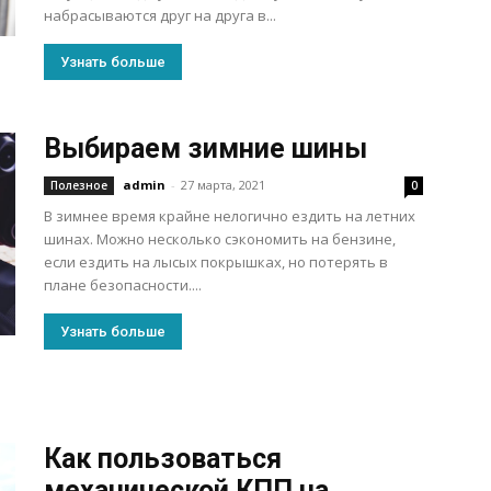
набрасываются друг на друга в...
Узнать больше
Выбираем зимние шины
admin
-
27 марта, 2021
Полезное
0
В зимнее время крайне нелогично ездить на летних
шинах. Можно несколько сэкономить на бензине,
если ездить на лысых покрышках, но потерять в
плане безопасности....
Узнать больше
Как пользоваться
механической КПП на