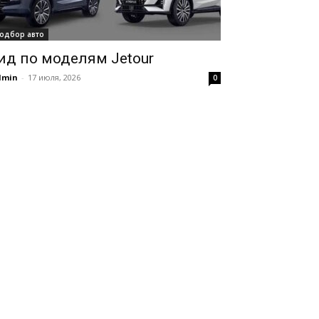
одбор авто
ид по моделям Jetour
dmin
-
17 июля, 2026
0