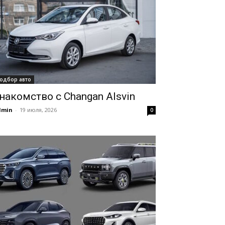
одбор авто
накомство с Changan Alsvin
dmin
-
19 июля, 2026
0