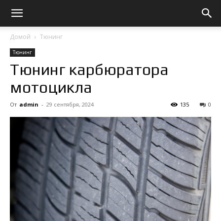
Домой
Тюнинг
Тюнинг
Тюнинг карбюратора
мотоцикла
От
admin
-
29 сентября, 2024
135
0