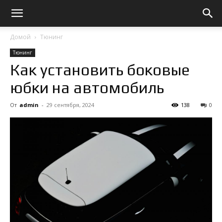
Домой
Тюнинг
Тюнинг
Как установить боковые
юбки на автомобиль
От
admin
-
29 сентября, 2024
138
0