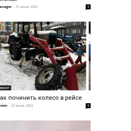
anager
-
31 июля, 2026
0
емонт
ак починить колесо в рейсе
dmin
-
25 июля, 2026
0