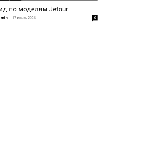
ид по моделям Jetour
dmin
-
17 июля, 2026
0