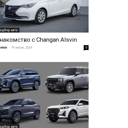
одбор авто
накомство с Changan Alsvin
dmin
-
19 июля, 2026
0
одбор авто