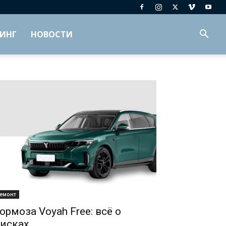
ИНГ
НОВОСТИ
емонт
ормоза Voyah Free: всё о
исках