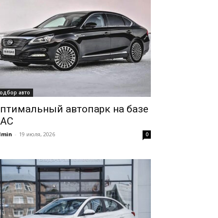
одбор авто
птимальный автопарк на базе
AC
dmin
-
19 июля, 2026
0