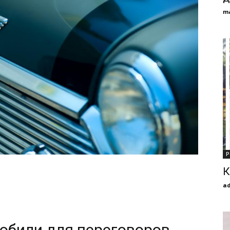
m
Р
К
a
обили для переговоров