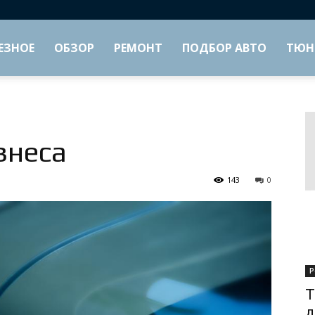
ЕЗНОЕ
ОБЗОР
РЕМОНТ
ПОДБОР АВТО
ТЮН
знеса
143
0
Р
Т
д