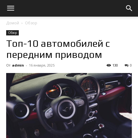
Домой
Обзор
Обзор
Топ-10 автомобилей с
передним приводом
От
admin
-
16 января, 2025
130
0