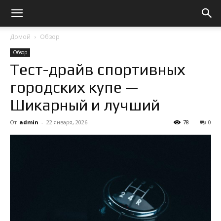
Домой
Обзор
Обзор
Тест-драйв спортивных
городских купе —
Шикарный и лучший
От
admin
-
22 января, 2026
78
0