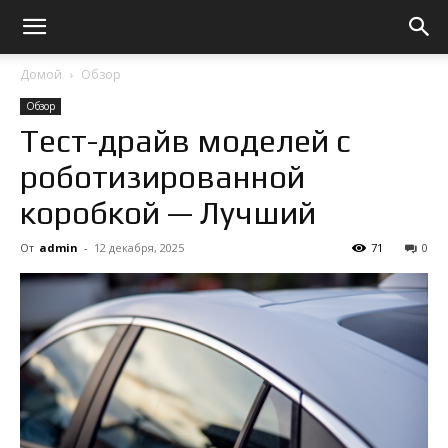
Домой
Обзор
Обзор
Тест-драйв моделей с
роботизированной
коробкой — Лучший
От
admin
-
12 декабря, 2025
71
0