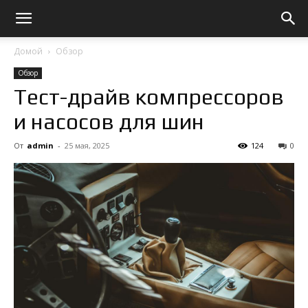
Домой
Обзор
Обзор
Тест-драйв компрессоров
и насосов для шин
От
admin
-
25 мая, 2025
124
0