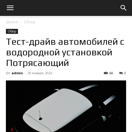
Домой
Обзор
Обзор
Тест-драйв автомобилей с
водородной установкой
Потрясающий
От
admin
-
30 января, 2026
66
0