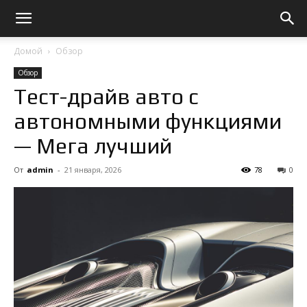
Домой
Обзор
Обзор
Тест-драйв авто с
автономными функциями
— Мега лучший
От
admin
-
21 января, 2026
78
0