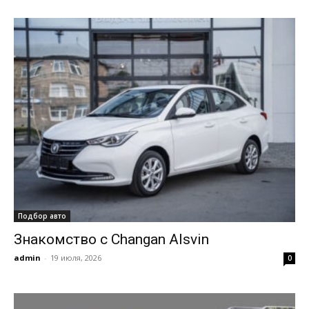
Подбор авто
Знакомство с Changan Alsvin
admin
-
19 июля, 2026
0