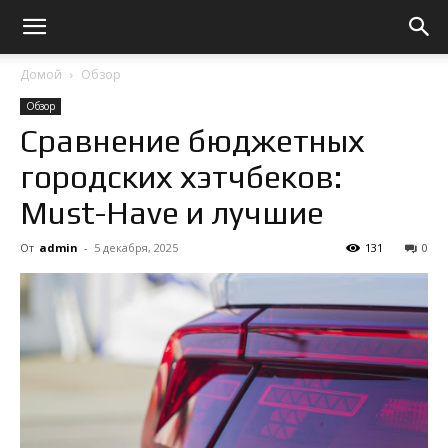
Домой
Обзор
Обзор
Сравнение бюджетных
городских хэтчбеков:
Must-Have и лучшие
От
admin
-
5 декабря, 2025
131
0