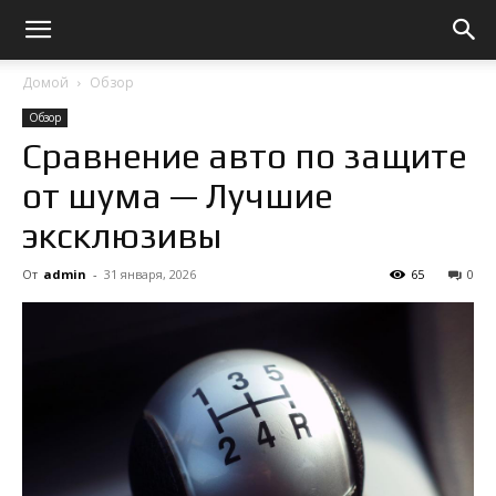
Домой
Обзор
Обзор
Сравнение авто по защите
от шума — Лучшие
эксклюзивы
От
admin
-
31 января, 2026
65
0