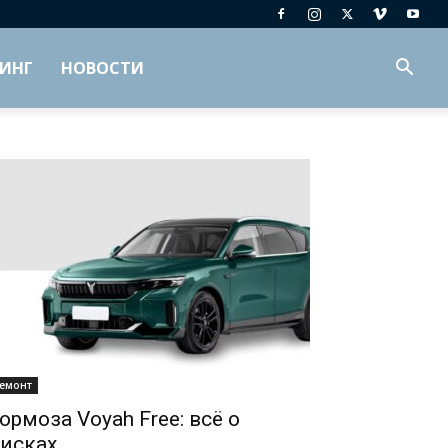
ИНГ
НОВОСТИ
емонт
ормоза Voyah Free: всё о
исках