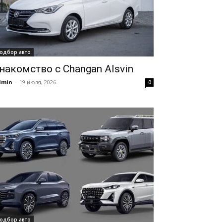
одбор авто
накомство с Changan Alsvin
dmin
-
19 июля, 2026
0
одбор авто