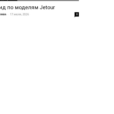
ид по моделям Jetour
dmin
-
17 июля, 2026
0