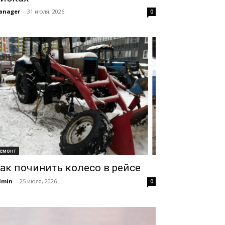
anager
-
31 июля, 2026
0
емонт
ак починить колесо в рейсе
dmin
-
25 июля, 2026
0