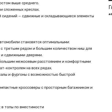
остом выше среднего.
Г
ри сложенных креслах.
a
й сидений — сдвижные и складывающиеся элементы
автомобили становятся оптимальными:
ы с третьим рядом и большим количеством ниш для
м и сдвижными дверями.
с большим межосевым расстоянием и комфортными
ат-контролем на всех рядах.
рсалы и фургоны с возможностью быстрой
компактные кроссоверы с просторным багажником и
 в топы по вместимости