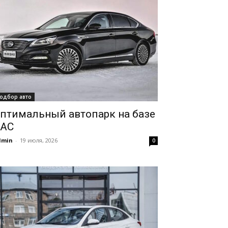
одбор авто
птимальный автопарк на базе
AC
dmin
-
19 июля, 2026
0