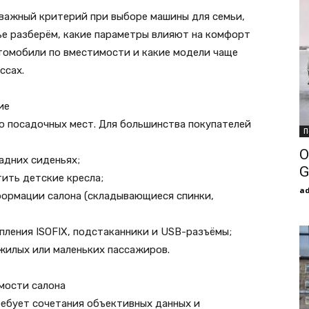
 важный критерий при выборе машины для семьи,
ье разберём, какие параметры влияют на комфорт
втомобили по вместимости и какие модели чаще
ссах.
ие
о посадочных мест. Для большинства покупателей
П
О
задних сиденьях;
G
ить детские кресла;
a
ормации салона (складывающиеся спинки,
пления ISOFIX, подстаканники и USB-разъёмы;
жилых или маленьких пассажиров.
мости салона
ребует сочетания объективных данных и