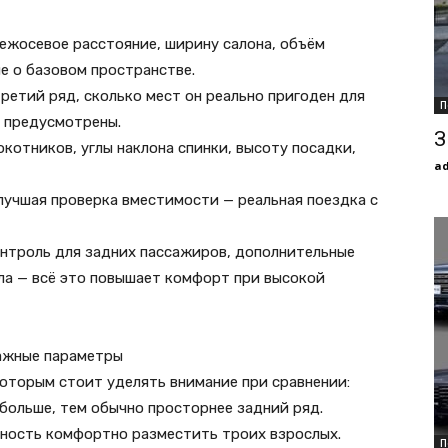
межосевое расстояние, ширину салона, объём
е о базовом пространстве.
третий ряд, сколько мест он реально пригоден для
П
 предусмотрены.
З
котников, углы наклона спинки, высоту посадки,
a
лучшая проверка вместимости — реальная поездка с
онтроль для задних пассажиров, дополнительные
а — всё это повышает комфорт при высокой
важные параметры
оторым стоит уделять внимание при сравнении:
 больше, тем обычно просторнее задний ряд.
жность комфортно разместить троих взрослых.
П