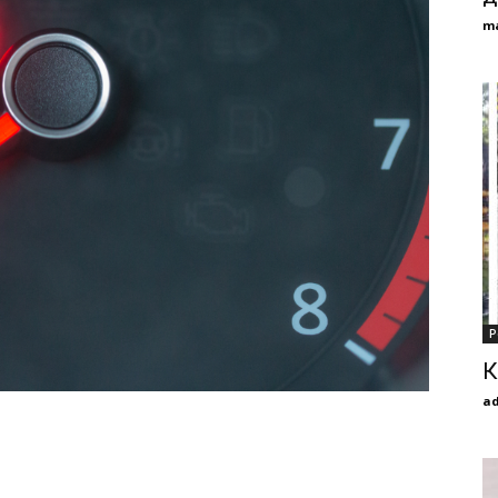
m
Р
К
a