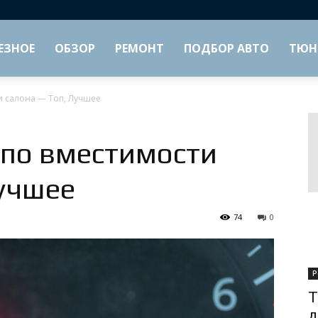
ЕЗНОЕ
ОБЗОР
РЕМОНТ
ПОДБОР АВТО
ТЮН
и салона — Топ, Лучшее
 по вместимости
Лучшее
74
0
Р
Т
д