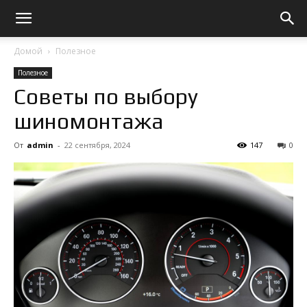
Домой
Полезное
Полезное
Советы по выбору
шиномонтажа
От
admin
-
22 сентября, 2024
147
0