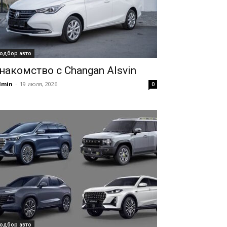
одбор авто
накомство с Changan Alsvin
dmin
-
19 июля, 2026
0
одбор авто