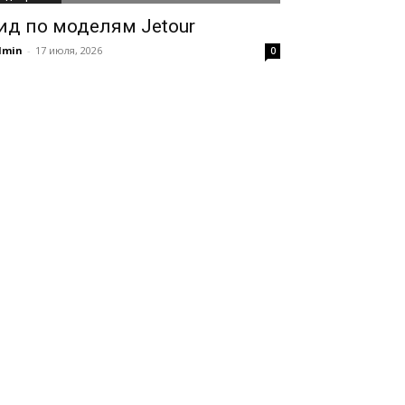
ид по моделям Jetour
dmin
-
17 июля, 2026
0