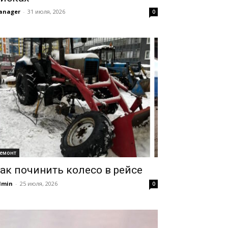
anager
-
31 июля, 2026
0
емонт
ак починить колесо в рейсе
dmin
-
25 июля, 2026
0