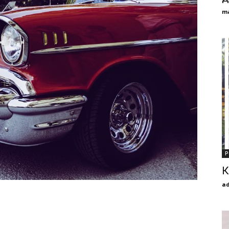
m
Р
К
a