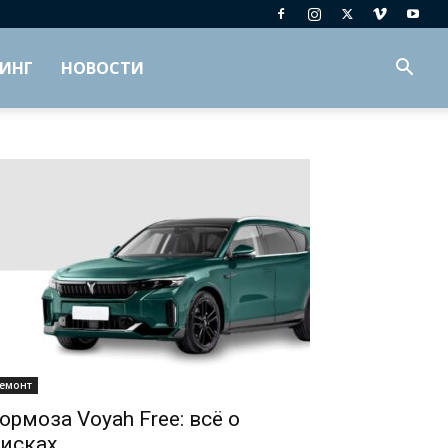
ИНГ
НОВОСТИ
емонт
ормоза Voyah Free: всё о
исках