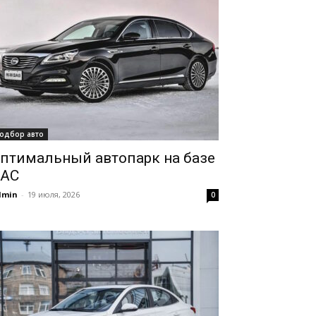
одбор авто
птимальный автопарк на базе
AC
dmin
-
19 июля, 2026
0