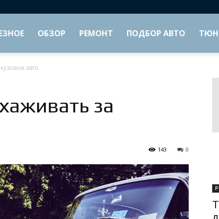
ЕЗНОЕ
ОБЗОР
РЕМОНТ
ПОДБОР АВТО
ТЮН
 кузовом авто
ухаживать за
143
0
Р
Т
д