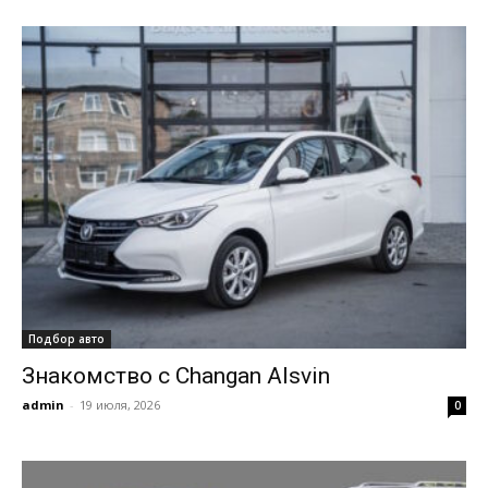
Подбор авто
Знакомство с Changan Alsvin
admin
-
19 июля, 2026
0