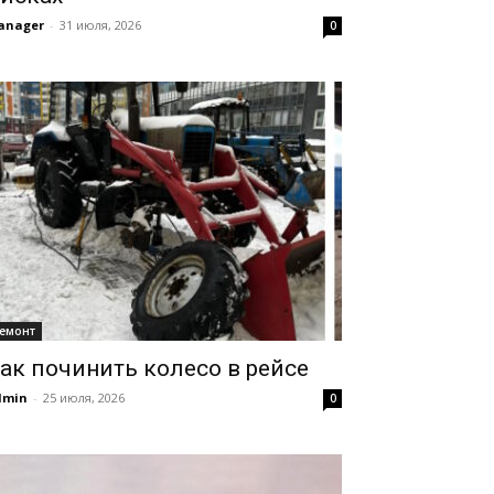
anager
-
31 июля, 2026
0
емонт
ак починить колесо в рейсе
dmin
-
25 июля, 2026
0