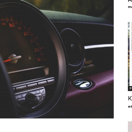
m
Р
К
a