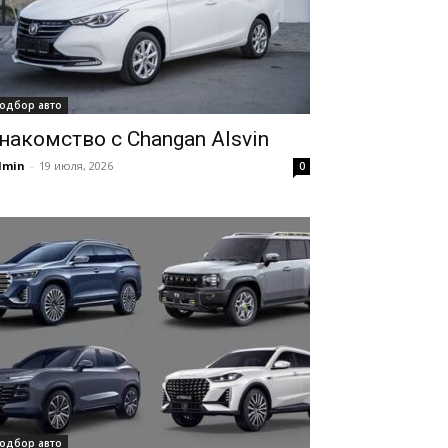
одбор авто
накомство с Changan Alsvin
dmin
-
19 июля, 2026
0
одбор авто