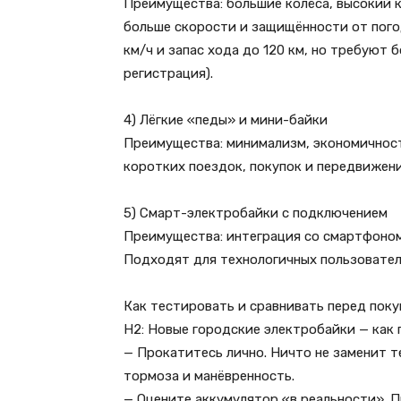
Преимущества: большие колёса, высокий к
больше скорости и защищённости от пого
км/ч и запас хода до 120 км, но требуют 
регистрация).
4) Лёгкие «педы» и мини-байки
Преимущества: минимализм, экономичност
коротких поездок, покупок и передвижени
5) Смарт-электробайки с подключением
Преимущества: интеграция со смартфоном
Подходят для технологичных пользовател
Как тестировать и сравнивать перед пок
H2: Новые городские электробайки — как
— Прокатитесь лично. Ничто не заменит т
тормоза и манёвренность.
— Оцените аккумулятор «в реальности». 