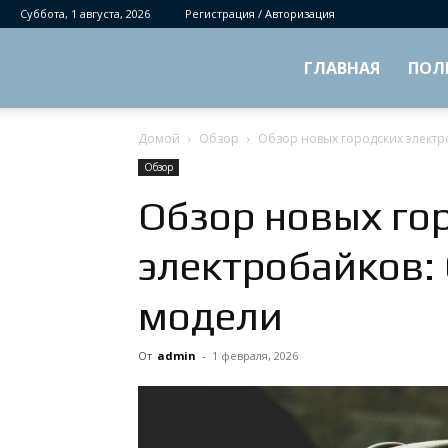
Суббота, 1 августа, 2026
Регистрация / Авторизация
ГЛАВНАЯ
ПОЛ
Домой
Обзор
Обзор новых городских электр
Обзор
Обзор новых го
электробайков:
модели
От
admin
-
1 февраля, 2026