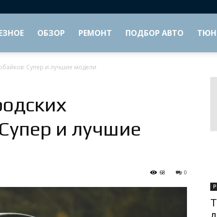
ЕЗНОЕ
ОБЗОР
РЕМОНТ
ПОДБОР АВТО
ТЮН
обайков: Супер и лучшие модели
родских
 Супер и лучшие
68
0
Р
Т
д