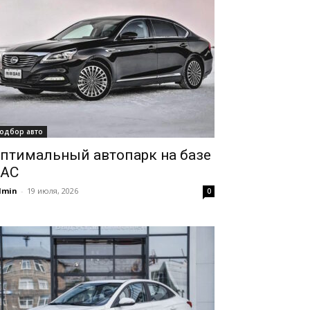
одбор авто
птимальный автопарк на базе
AC
dmin
-
19 июля, 2026
0