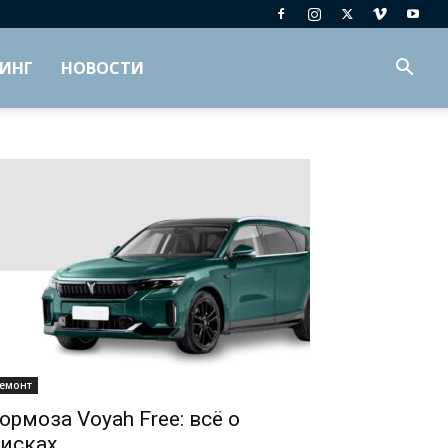
ИНГ
НОВОСТИ
емонт
ормоза Voyah Free: всё о
исках