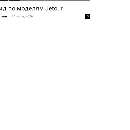
ид по моделям Jetour
dmin
-
17 июля, 2026
0