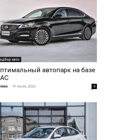
одбор авто
птимальный автопарк на базе
AC
dmin
-
19 июля, 2026
0