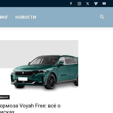
ИНГ
НОВОСТИ
емонт
ормоза Voyah Free: всё о
исках