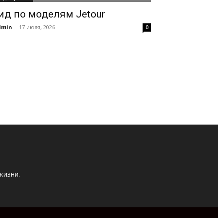
ид по моделям Jetour
dmin
-
17 июля, 2026
0
жизни.