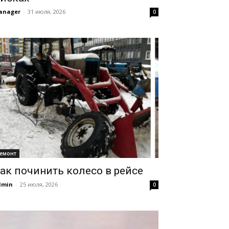
anager
-
31 июля, 2026
0
емонт
ак починить колесо в рейсе
dmin
-
25 июля, 2026
0