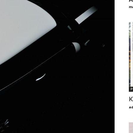
m
Р
К
a