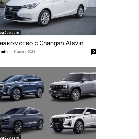
одбор авто
накомство с Changan Alsvin
dmin
-
19 июля, 2026
0
одбор авто