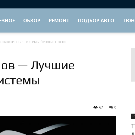
ЕЗНОЕ
ОБЗОР
РЕМОНТ
ПОДБОР АВТО
ТЮН
ксклюзивные системы безопасности
лов — Лучшие
истемы
67
0
Р
Т
д