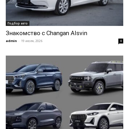
Подбор авто
Знакомство с Changan Alsvin
admin
-
19 июля, 2026
0