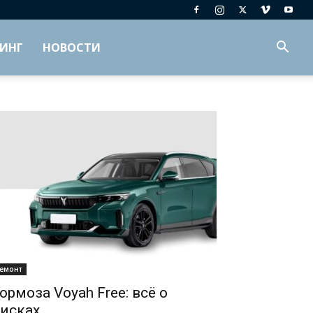
ИНГ
НОВОСТИ
емонт
ормоза Voyah Free: всё о
исках