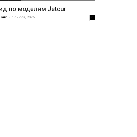
ид по моделям Jetour
dmin
-
17 июля, 2026
0