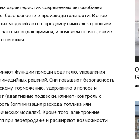
вых характеристик современных автомобилей,
е, безопасности и производительности. В этом
ьных моделей авто с продвинутыми электронными
делают их выдающимися, и поможем понять, какие
втомобиля.
П
О
иняют функции помощи водителю, управления
G
ьтимедийных решений. Они повышают безопасность
a
ескому торможению, удержанию в полосе и
т (адаптивные подвески, климат-контроль с
ость (оптимизация расхода топлива или
рических моделях). Кроме того, электронные
ля при перепродаже и расширяют возможности