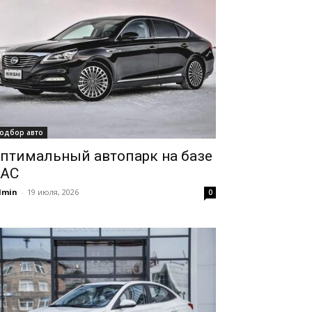
одбор авто
птимальный автопарк на базе
AC
dmin
-
19 июля, 2026
0