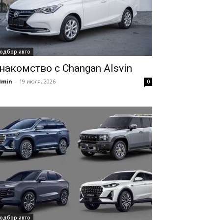
одбор авто
накомство с Changan Alsvin
dmin
-
19 июля, 2026
0
одбор авто