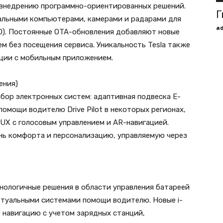
о внедрению программно-ориентированных решений.
Г
льными компьютерами, камерами и радарами для
a
FSD). Постоянные OTA-обновления добавляют новые
м без посещения сервиса. Уникальность Tesla также
ации с мобильным приложением.
ения)
бор электронных систем: адаптивная подвеска E-
 помощи водителю Drive Pilot в некоторых регионах,
X с голосовым управлением и AR-навигацией.
нь комфорта и персонализацию, управляемую через
ологичные решения в области управления батареей
ктуальными системами помощи водителю. Новые i-
навигацию с учетом зарядных станций,