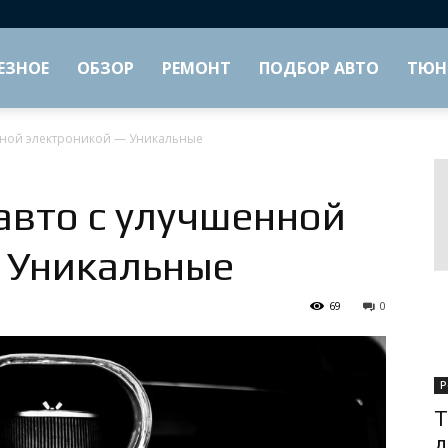
ЕЗНОЕ
ОБЗОР
РЕМОНТ
ПОДБОР АВТО
ТЮН
нной электроникой — Уникальные
авто с улучшенной
 Уникальные
69
0
Р
Т
д