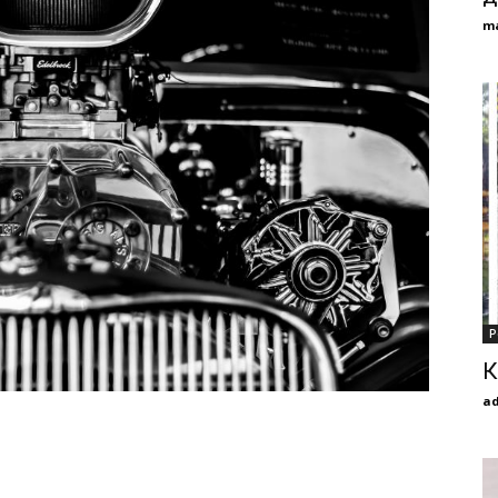
m
Р
К
a