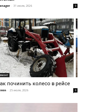
anager
-
31 июля, 2026
0
емонт
ак починить колесо в рейсе
dmin
-
25 июля, 2026
0