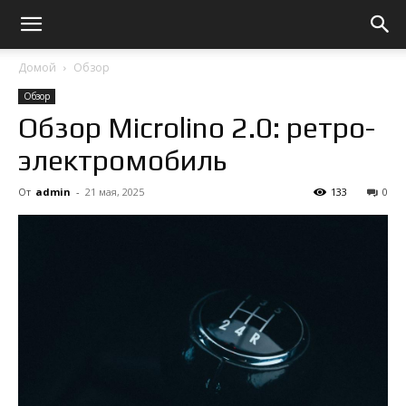
Домой
Обзор
Обзор
Обзор Microlino 2.0: ретро-
электромобиль
От
admin
-
21 мая, 2025
133
0