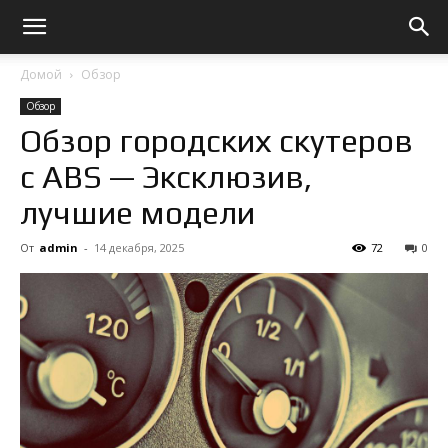
Домой
Обзор
Обзор
Обзор городских скутеров
с ABS — Эксклюзив,
лучшие модели
От
admin
-
14 декабря, 2025
72
0