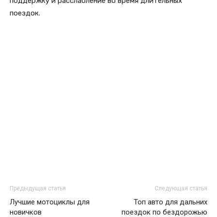
поддержку и расслабление во время длительных
поездок.
Предыдущая статья
Следующая статья
Лучшие мотоциклы для
Топ авто для дальних
новичков
поездок по бездорожью