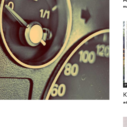
m
Р
К
a