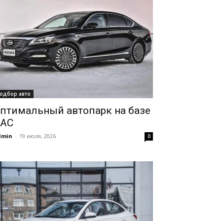
одбор авто
птимальный автопарк на базе
AC
dmin
-
19 июля, 2026
0