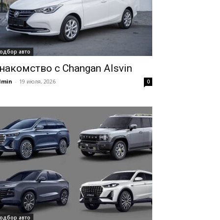
одбор авто
накомство с Changan Alsvin
dmin
-
19 июля, 2026
0
одбор авто