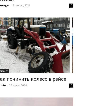
anager
-
31 июля, 2026
0
емонт
ак починить колесо в рейсе
dmin
-
25 июля, 2026
0