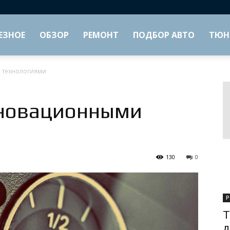
ЕЗНОЕ
ОБЗОР
РЕМОНТ
ПОДБОР АВТО
ТЮН
 технологиями
нновационными
130
0
Р
Т
д