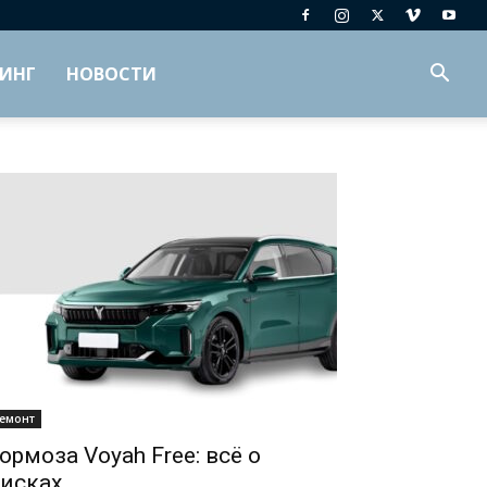
ИНГ
НОВОСТИ
емонт
ормоза Voyah Free: всё о
исках