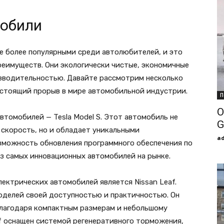
мобили
е более популярными среди автолюбителей, и это
реимуществ. Они экологически чистые, экономичные
зводительностью. Давайте рассмотрим несколько
стоящий прорыв в мире автомобильной индустрии.
П
О
втомобилей — Tesla Model S. Этот автомобиль не
G
 скорость, но и обладает уникальными
a
озможность обновления программного обеспечения по
из самых инновационных автомобилей на рынке.
ектрических автомобилей является Nissan Leaf.
оделей своей доступностью и практичностью. Он
благодаря компактным размерам и небольшому
af оснащен системой регенеративного торможения,