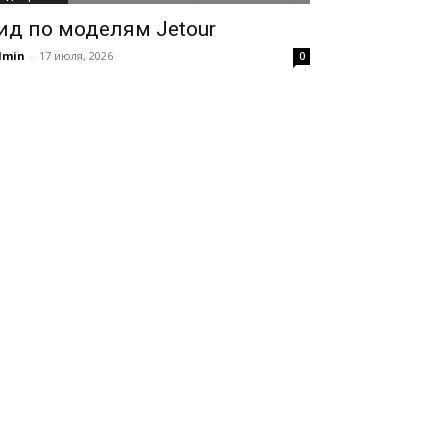
ид по моделям Jetour
dmin
-
17 июля, 2026
0