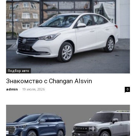
Подбор авто
Знакомство с Changan Alsvin
admin
-
19 июля, 2026
0