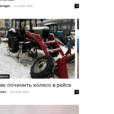
anager
-
31 июля, 2026
0
емонт
ак починить колесо в рейсе
dmin
-
25 июля, 2026
0