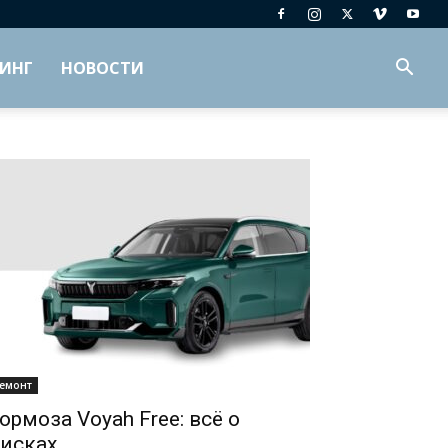
ИНГ
НОВОСТИ
емонт
ормоза Voyah Free: всё о
исках