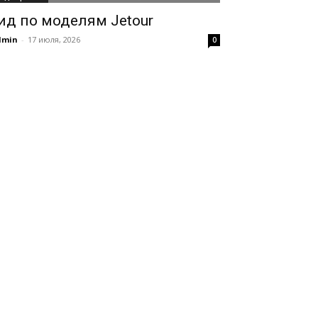
ид по моделям Jetour
dmin
-
17 июля, 2026
0