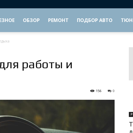
ЕЗНОЕ
ОБЗОР
РЕМОНТ
ПОДБОР АВТО
ТЮН
тдыха
для работы и
156
0
Р
Т
д