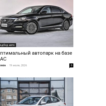
одбор авто
птимальный автопарк на базе
AC
dmin
-
19 июля, 2026
0