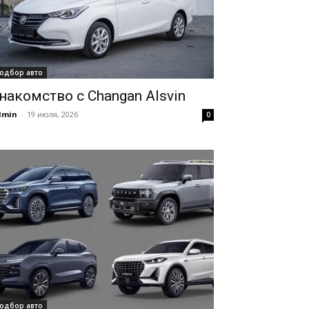
одбор авто
накомство с Changan Alsvin
dmin
-
19 июля, 2026
0
одбор авто