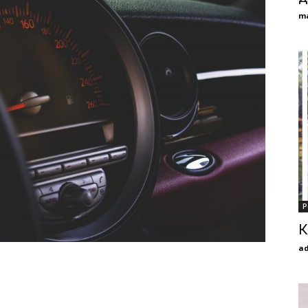
m
Р
К
a