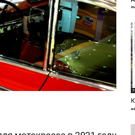
m
Р
К
a