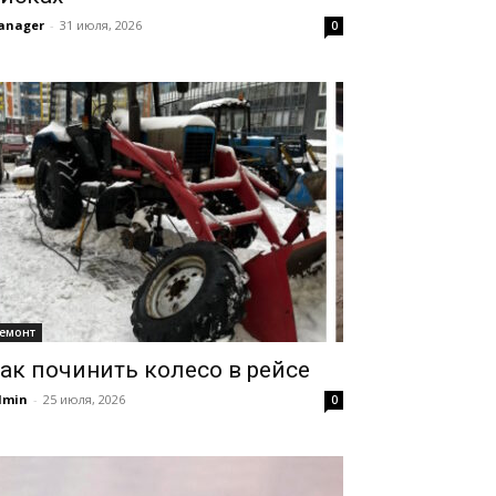
anager
-
31 июля, 2026
0
емонт
ак починить колесо в рейсе
dmin
-
25 июля, 2026
0