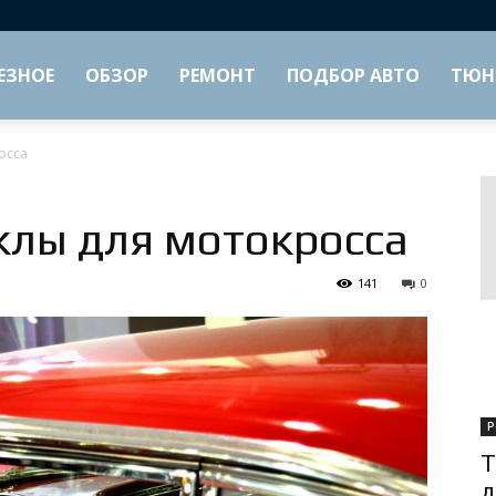
ЕЗНОЕ
ОБЗОР
РЕМОНТ
ПОДБОР АВТО
ТЮН
осса
лы для мотокросса
141
0
Р
Т
д