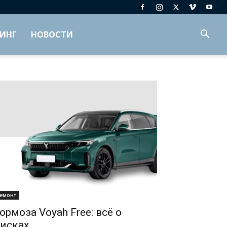
ИНГ
НОВОСТИ
емонт
ормоза Voyah Free: всё о
исках