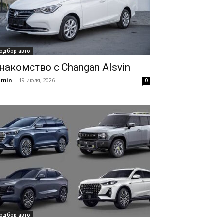
одбор авто
накомство с Changan Alsvin
dmin
-
19 июля, 2026
0
одбор авто