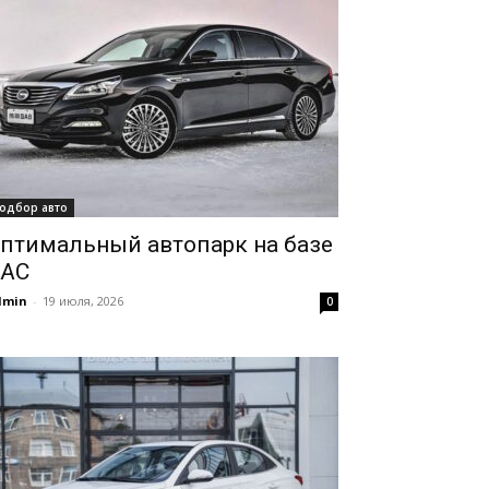
одбор авто
птимальный автопарк на базе
AC
dmin
-
19 июля, 2026
0