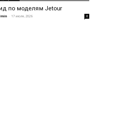
ид по моделям Jetour
dmin
-
17 июля, 2026
0