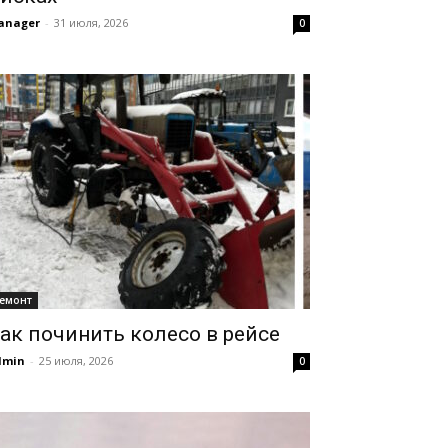
anager
-
31 июля, 2026
0
емонт
ак починить колесо в рейсе
dmin
-
25 июля, 2026
0