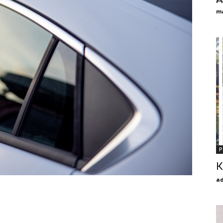
m
Р
К
a