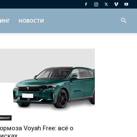
ИНГ
НОВОСТИ
емонт
ормоза Voyah Free: всё о
исках