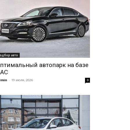
одбор авто
птимальный автопарк на базе
AC
dmin
-
19 июля, 2026
0