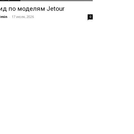
ид по моделям Jetour
dmin
-
17 июля, 2026
0