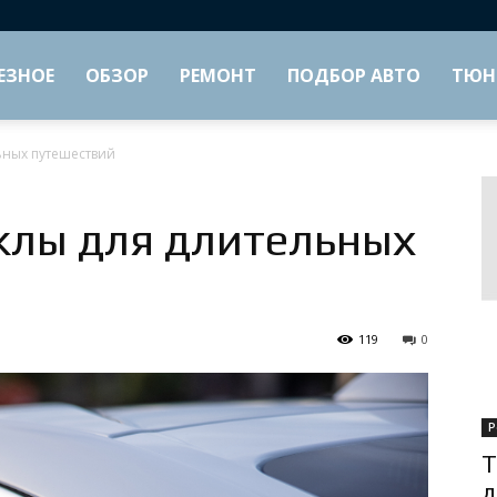
ЕЗНОЕ
ОБЗОР
РЕМОНТ
ПОДБОР АВТО
ТЮН
ьных путешествий
лы для длительных
119
0
Р
Т
д