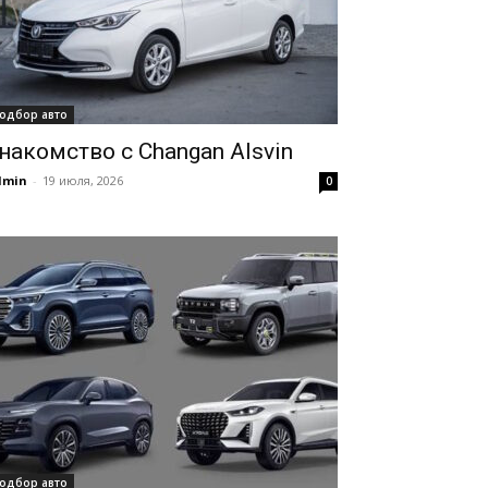
одбор авто
накомство с Changan Alsvin
dmin
-
19 июля, 2026
0
одбор авто