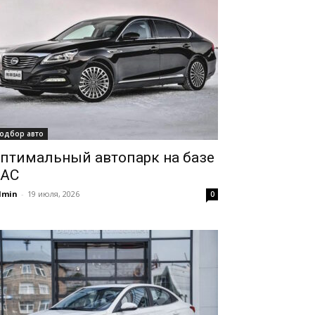
одбор авто
птимальный автопарк на базе
AC
dmin
-
19 июля, 2026
0