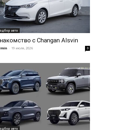
одбор авто
накомство с Changan Alsvin
dmin
-
19 июля, 2026
0
одбор авто