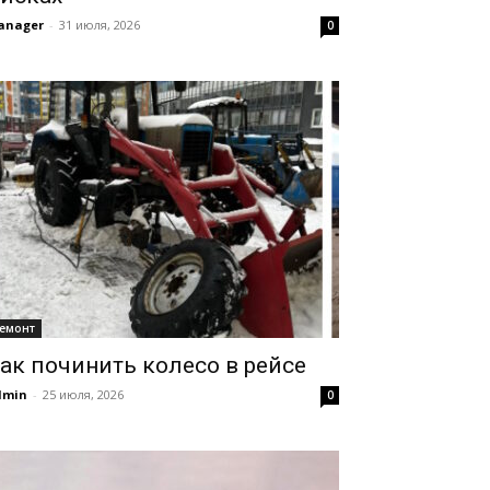
anager
-
31 июля, 2026
0
емонт
ак починить колесо в рейсе
dmin
-
25 июля, 2026
0