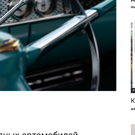
m
Р
К
a