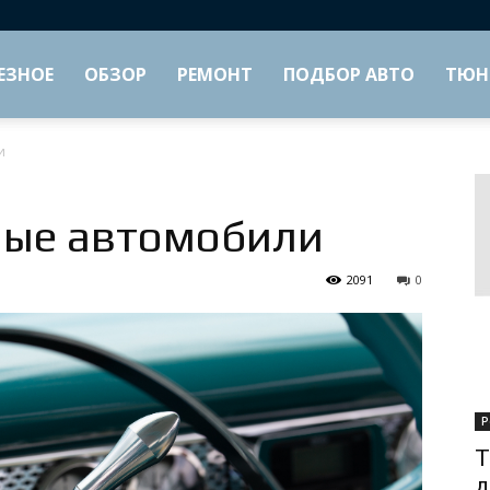
ЕЗНОЕ
ОБЗОР
РЕМОНТ
ПОДБОР АВТО
ТЮН
и
ные автомобили
2091
0
Р
Т
д