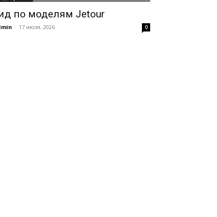
ид по моделям Jetour
dmin
-
17 июля, 2026
0