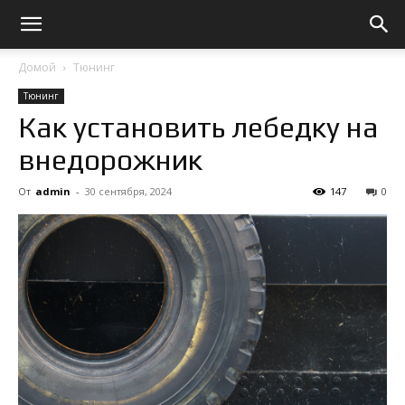
Домой
Тюнинг
Тюнинг
Как установить лебедку на
внедорожник
От
admin
-
30 сентября, 2024
147
0