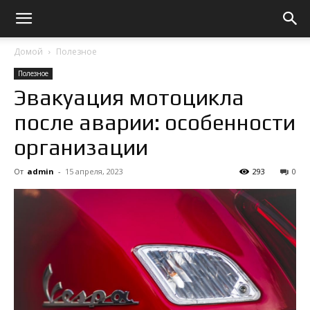
Домой
Полезное
Полезное
Эвакуация мотоцикла
после аварии: особенности
организации
От
admin
-
15 апреля, 2023
293
0