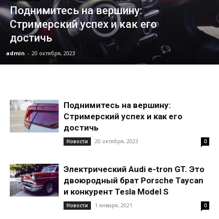
Поднимитесь на вершину:
Стримерский успех и как его
достичь
admin
-
20 октября, 2023
Поднимитесь на вершину:
Стримерский успех и как его
достичь
20 октября, 2023
Новости
0
Электрический Audi e-tron GT. Это
двоюродный брат Porsche Taycan
и конкурент Tesla Model S
1 января, 2021
Новости
0