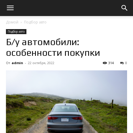
Домой
Подбор авто
Подбор авто
Б/у автомобили:
особенности покупки
От
admin
-
22 октября, 2022
314
0