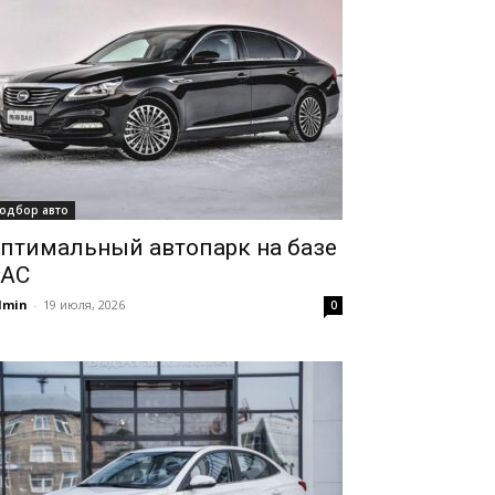
одбор авто
птимальный автопарк на базе
AC
dmin
-
19 июля, 2026
0