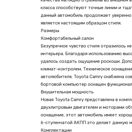
качества наглядно отражены во внешнем 
класса способствуют точные линии и тща
данный автомобиль продолжает уверенно 
является настоящим образцом стиля.
Размеры
Комфортабельный салон
Безупречное чувство стиля отразилось не
интерьера. Благодаря использованию выс
удалось создать ощущение роскоши. Доп
климат-контролем. Техническое оснащени
автолюбителя. Toyota Camry снабжена со
бортовой компьютер оснащен функционал
Внушительная мощность
Новая Toyota Camry представлена в компл
двухлитровым двигателем и моторами объе
оснащение, этот автомобиль имеет хорош
6-ступенчатой АКПП это делает данную мо
Комплектации