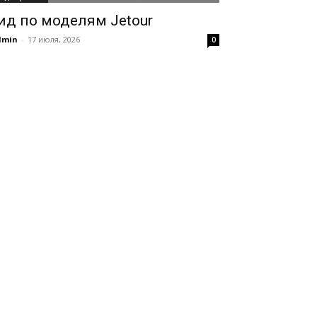
ид по моделям Jetour
dmin
-
17 июля, 2026
0