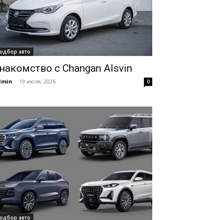
одбор авто
накомство с Changan Alsvin
dmin
-
19 июля, 2026
0
одбор авто