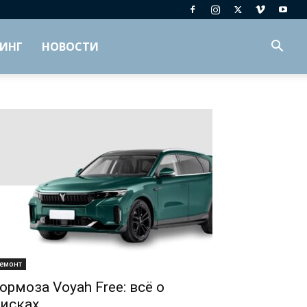
ИНГ
НОВОСТИ
емонт
ормоза Voyah Free: всё о
исках