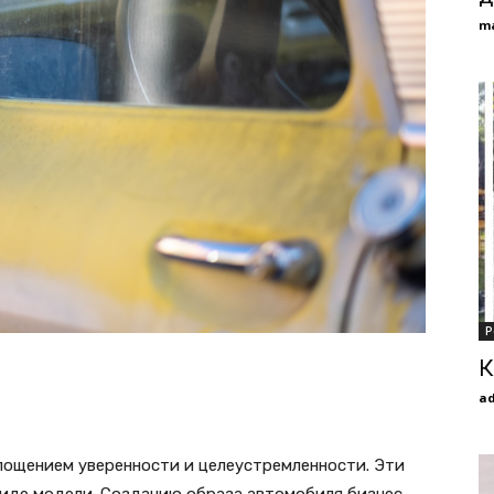
m
Р
К
a
лощением уверенности и целеустремленности. Эти