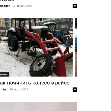
anager
-
31 июля, 2026
0
емонт
ак починить колесо в рейсе
dmin
-
25 июля, 2026
0