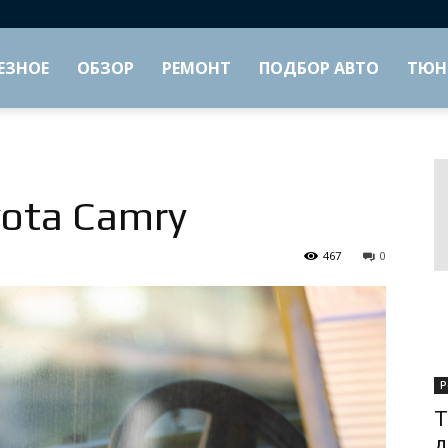
ЕЗНОЕ
ОБЗОР
РЕМОНТ
ПОДБОР АВТО
ТЮН
ota Camry
467
0
Р
Т
д