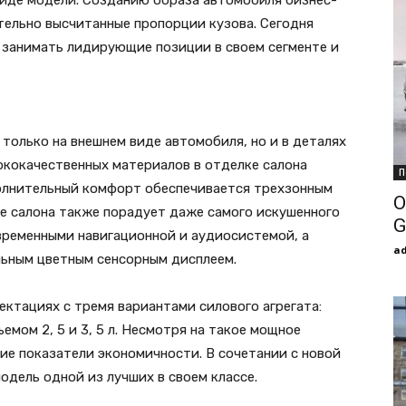
виде модели. Созданию образа автомобиля бизнес-
тельно высчитанные пропорции кузова. Сегодня
занимать лидирующие позиции в своем сегменте и
 только на внешнем виде автомобиля, но и в деталях
ококачественных материалов в отделке салона
П
олнительный комфорт обеспечивается трехзонным
О
е салона также порадует даже самого искушенного
G
временными навигационной и аудиосистемой, а
a
ьным цветным сенсорным дисплеем.
ектациях с тремя вариантами силового агрегата:
мом 2, 5 и 3, 5 л. Несмотря на такое мощное
ие показатели экономичности. В сочетании с новой
дель одной из лучших в своем классе.