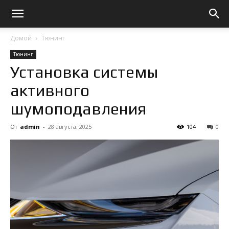
Домой
Тюнинг
Тюнинг
Установка системы
активного
шумоподавления
От
admin
-
28 августа, 2025
104
0