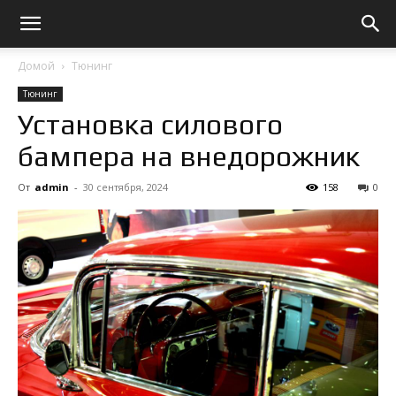
Домой
Тюнинг
Тюнинг
Установка силового
бампера на внедорожник
От
admin
-
30 сентября, 2024
158
0