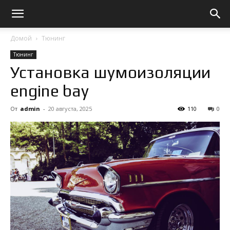
Домой
Тюнинг
Тюнинг
Установка шумоизоляции
engine bay
От
admin
-
20 августа, 2025
110
0