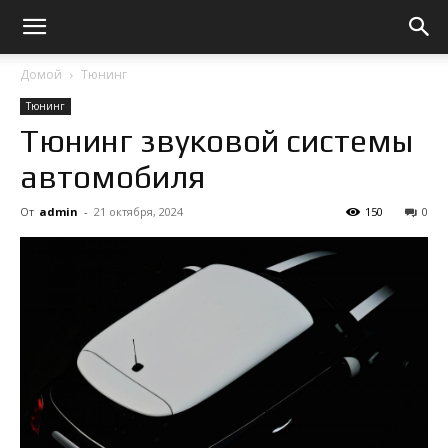
Домой
Тюнинг
Тюнинг
Тюнинг звуковой системы
автомобиля
От
admin
-
21 октября, 2024
150
0