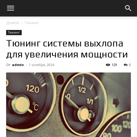
Домой
Тюнинг
Тюнинг
Тюнинг системы выхлопа
для увеличения мощности
От
admin
-
1 октября, 2024
129
0