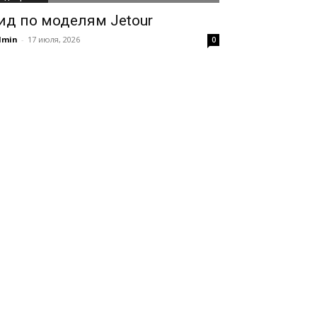
ид по моделям Jetour
dmin
-
17 июля, 2026
0