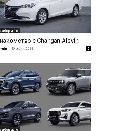
одбор авто
накомство с Changan Alsvin
dmin
-
19 июля, 2026
0
одбор авто