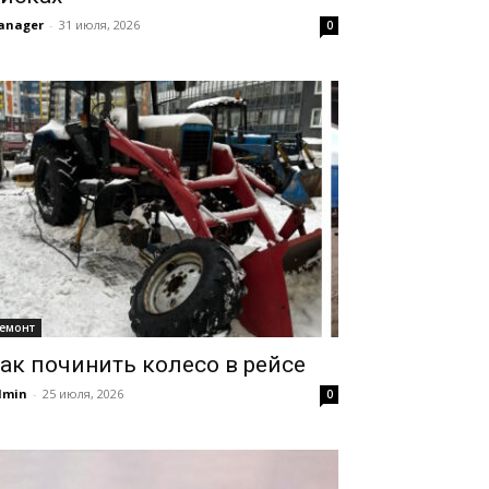
anager
-
31 июля, 2026
0
емонт
ак починить колесо в рейсе
dmin
-
25 июля, 2026
0