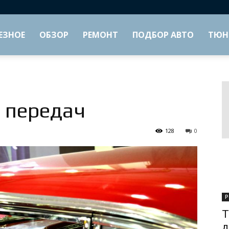
ЕЗНОЕ
ОБЗОР
РЕМОНТ
ПОДБОР АВТО
ТЮН
 передач
128
0
Р
Т
д